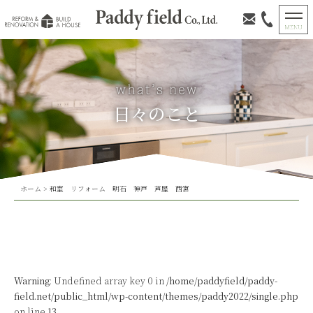
日々のこと
ホーム
>
和室 リフォーム 明石 神戸 芦屋 西宮
Warning
: Undefined array key 0 in
/home/paddyfield/paddy-
field.net/public_html/wp-content/themes/paddy2022/single.php
on line
13