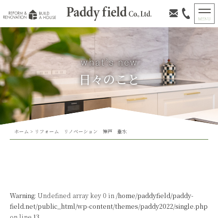
日々のこと
ホーム
>
リフォーム リノベーション 神戸 垂水
Warning
: Undefined array key 0 in
/home/paddyfield/paddy-
field.net/public_html/wp-content/themes/paddy2022/single.php
on line
13