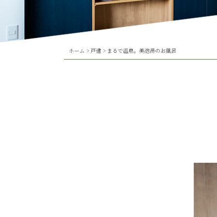
ホーム
>
戸建
>
まるで温泉。美泡湯のお風呂