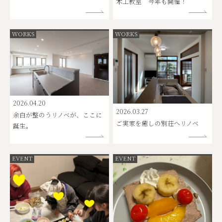
木工教室 今年も開催！
WORKS
WORKS
2026.04.20
2026.03.27
余白が整のうリノベが、ここに
ご実家を癒しの別荘へリノベ
誕生。
EVENT
EVENT