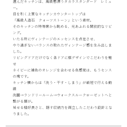
選んだキッチンは、高級感漂うタカラスタンダード レミュ
ー。
目を引く上質なキッチンカウンタートップは
「高級人造石 クォーツストーン」という素材。
そのキッチンの特等席から眺める、光あふれる開放的なリビ
ング。
いたる所にヴィンテージのエッセンスを点在させ、
やり過ぎないバランスの取れたヴィンテージ感を生み出しま
した。
リビングドアだけでなく各ドアに框デザインでこだわりを魅
せ
ネイビーに補色のオレンジを合わせる色感覚は、もうセンス
の塊です。
キッチン横からは「洗う・干す・しまう」が最短で行える動
線
洗面→ランドリールーム→ウォークスルークローゼットへと
繋がる扉が。
見せる格好良さと、隠す収納力を両立したこだわり設計とな
りました。