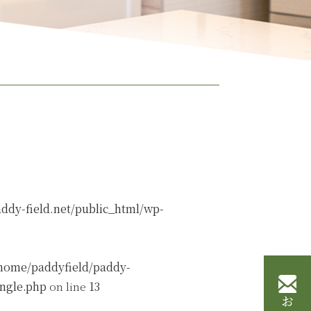
ddy-field.net/public_html/wp-
home/paddyfield/paddy-
ingle.php
on line
13