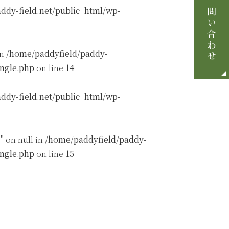
お問い合わせ
ddy-field.net/public_html/wp-
in
/home/paddyfield/paddy-
ingle.php
on line
14
ddy-field.net/public_html/wp-
" on null in
/home/paddyfield/paddy-
ingle.php
on line
15