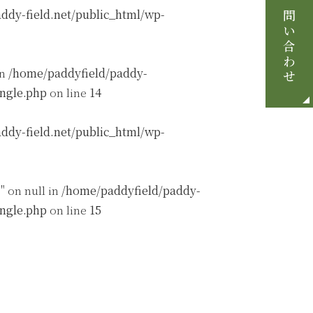
お問い合わせ
ddy-field.net/public_html/wp-
in
/home/paddyfield/paddy-
ingle.php
on line
14
ddy-field.net/public_html/wp-
" on null in
/home/paddyfield/paddy-
ingle.php
on line
15