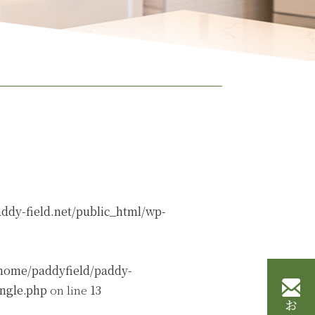
ddy-field.net/public_html/wp-
home/paddyfield/paddy-
ingle.php
on line
13