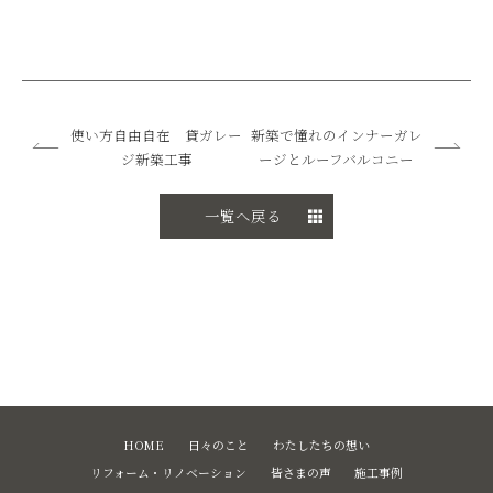
使い方自由自在 貸ガレー
新築で憧れのインナーガレ
ジ新築工事
ージとルーフバルコニー
一覧へ戻る
HOME
日々のこと
わたしたちの想い
リフォーム・リノベーション
皆さまの声
施工事例