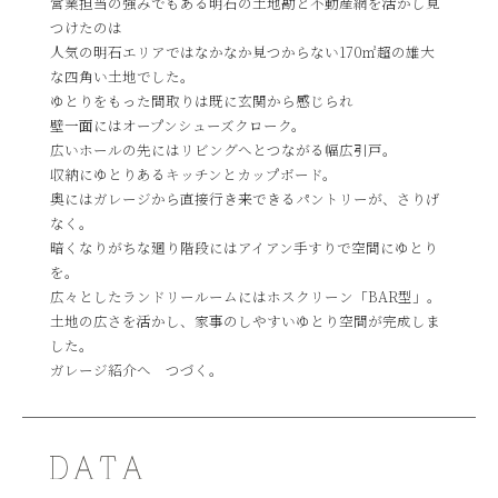
営業担当の強みでもある明石の土地勘と不動産網を活かし見
つけたのは
人気の明石エリアではなかなか見つからない170㎡超の雄大
な四角い土地でした。
ゆとりをもった間取りは既に玄関から感じられ
壁一面にはオープンシューズクローク。
広いホールの先にはリビングへとつながる幅広引戸。
収納にゆとりあるキッチンとカップボード。
奥にはガレージから直接行き来できるパントリーが、さりげ
なく。
暗くなりがちな廻り階段にはアイアン手すりで空間にゆとり
を。
広々としたランドリールームにはホスクリーン「BAR型」。
土地の広さを活かし、家事のしやすいゆとり空間が完成しま
した。
ガレージ紹介へ つづく。