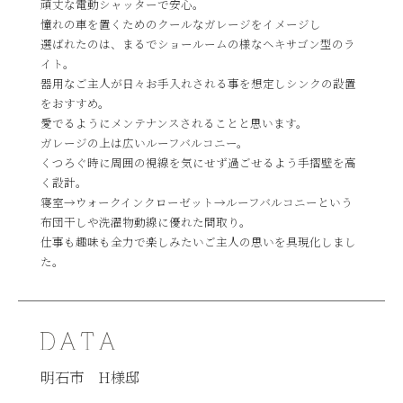
頑丈な電動シャッターで安心。
憧れの車を置くためのクールなガレージをイメージし
選ばれたのは、まるでショールームの様なヘキサゴン型のラ
イト。
器用なご主人が日々お手入れされる事を想定しシンクの設置
をおすすめ。
愛でるようにメンテナンスされることと思います。
ガレージの上は広いルーフバルコニー。
くつろぐ時に周囲の視線を気にせず過ごせるよう手摺壁を高
く設計。
寝室→ウォークインクローゼット→ルーフバルコニーという
布団干しや洗濯物動線に優れた間取り。
仕事も趣味も全力で楽しみたいご主人の思いを具現化しまし
た。
明石市 H様邸