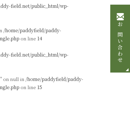
ddy-field.net/public_html/wp-
お問い合わせ
in
/home/paddyfield/paddy-
ingle.php
on line
14
ddy-field.net/public_html/wp-
" on null in
/home/paddyfield/paddy-
ingle.php
on line
15