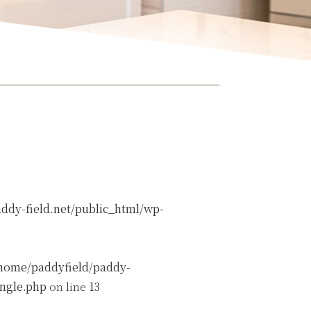
ddy-field.net/public_html/wp-
home/paddyfield/paddy-
ingle.php
on line
13