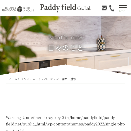
日々のこと
ホーム
>
リフォーム リノベーション 神戸 垂水
Warning
: Undefined array key 0 in
/home/paddyfield/paddy-
field.net/public_html/wp-content/themes/paddy2022/single.php
on line
13