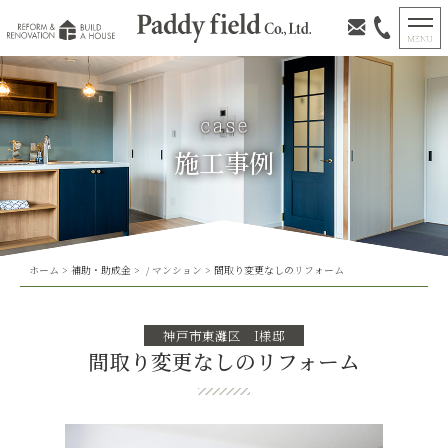
施工事例
ホーム
>
補助・助成金
> /
マンション
>
間取り変更なしのリフォーム
神戸市東灘区 I様邸
間取り変更なしのリフォーム