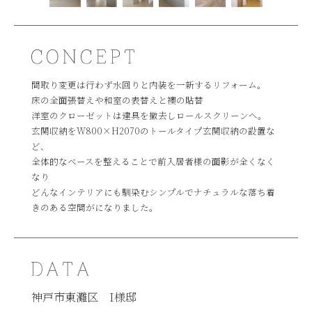
間取り変更は行わず水回りと内装を一新するリフォーム。
床の全面張替えや和室の表替えと襖の貼替
洋室のクローゼットは建具を撤去しロールスクリーンへ。
玄関収納をW800×H2070のトールタイプ玄関収納の設置な
ど、
全体的なベースを整えることで前入居者様の面影が全くなく
なり
どんなインテリアにも馴染むシンプルでナチュラルな落ち着
きのある空間がになりました。
神戸市東灘区 I様邸