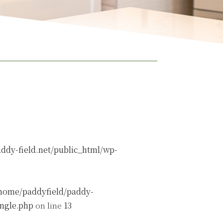
ddy-field.net/public_html/wp-
home/paddyfield/paddy-
ingle.php
on line
13