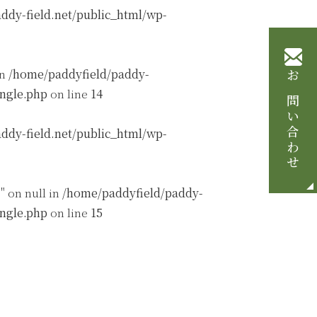
ddy-field.net/public_html/wp-
in
/home/paddyfield/paddy-
お問い合わせ
ingle.php
on line
14
ddy-field.net/public_html/wp-
" on null in
/home/paddyfield/paddy-
ingle.php
on line
15