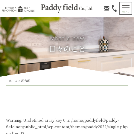
日々のこと
ホーム
>
河合邸
Warning
: Undefined array key 0 in
/home/paddyfield/paddy-
field.net/public_html/wp-content/themes/paddy2022/single.php
on line
13