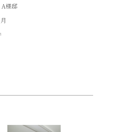
 A様邸
か月
件