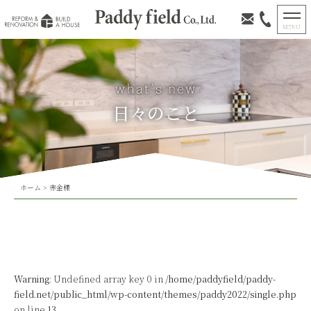
日々のこと
ホーム
>
赤金様
Warning
: Undefined array key 0 in
/home/paddyfield/paddy-
field.net/public_html/wp-content/themes/paddy2022/single.php
on line
13