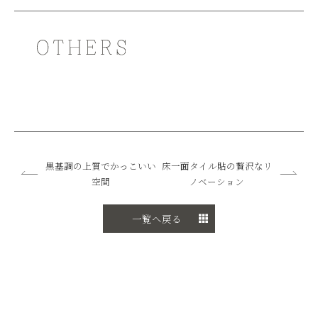
黒基調の上質でかっこいい
床一面タイル貼の贅沢なリ
空間
ノベーション
一覧へ戻る