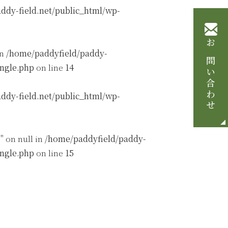
ddy-field.net/public_html/wp-
お問い合わせ
in
/home/paddyfield/paddy-
ingle.php
on line
14
ddy-field.net/public_html/wp-
" on null in
/home/paddyfield/paddy-
ingle.php
on line
15