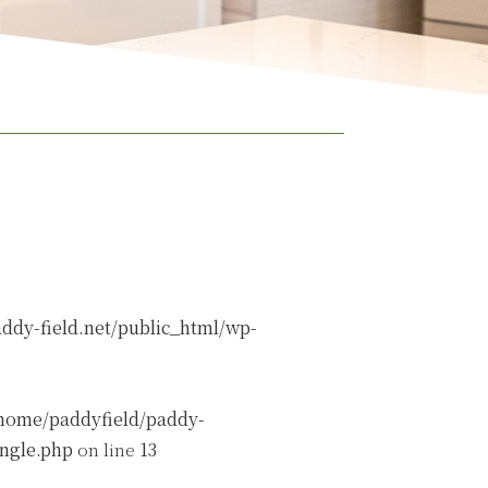
ddy-field.net/public_html/wp-
home/paddyfield/paddy-
ingle.php
on line
13