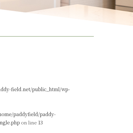
ddy-field.net/public_html/wp-
home/paddyfield/paddy-
ingle.php
on line
13