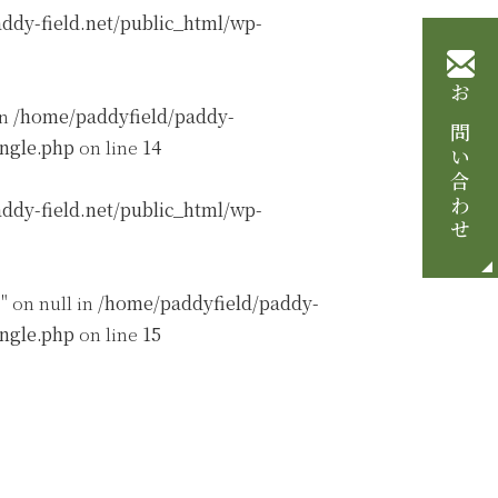
ddy-field.net/public_html/wp-
お問い合わせ
in
/home/paddyfield/paddy-
ingle.php
on line
14
ddy-field.net/public_html/wp-
" on null in
/home/paddyfield/paddy-
ingle.php
on line
15