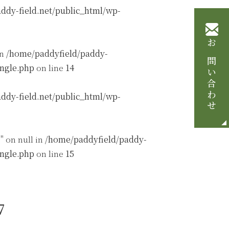
ddy-field.net/public_html/wp-
お問い合わせ
in
/home/paddyfield/paddy-
ingle.php
on line
14
ddy-field.net/public_html/wp-
" on null in
/home/paddyfield/paddy-
ingle.php
on line
15
7