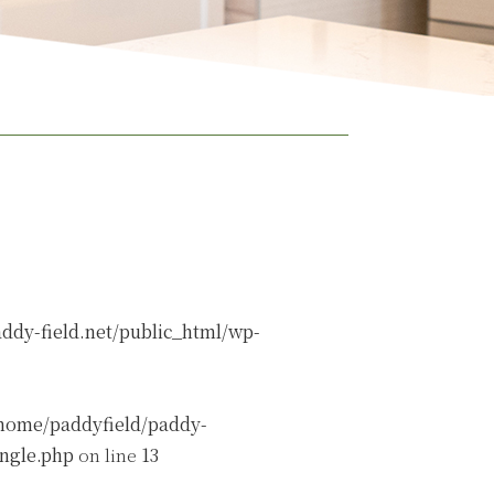
ddy-field.net/public_html/wp-
home/paddyfield/paddy-
ingle.php
on line
13