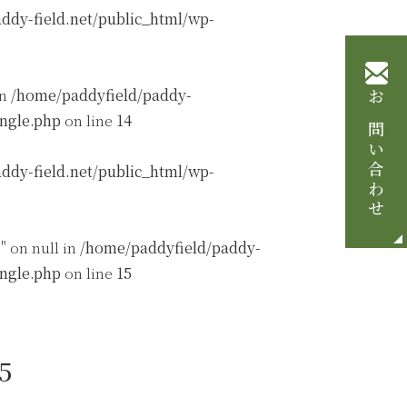
ddy-field.net/public_html/wp-
in
/home/paddyfield/paddy-
お問い合わせ
ingle.php
on line
14
ddy-field.net/public_html/wp-
" on null in
/home/paddyfield/paddy-
ingle.php
on line
15
5