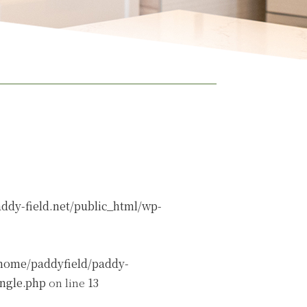
ddy-field.net/public_html/wp-
home/paddyfield/paddy-
ingle.php
on line
13