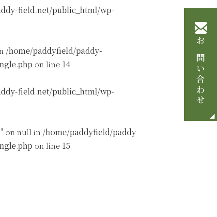
ddy-field.net/public_html/wp-
お問い合わせ
in
/home/paddyfield/paddy-
ingle.php
on line
14
ddy-field.net/public_html/wp-
" on null in
/home/paddyfield/paddy-
ingle.php
on line
15