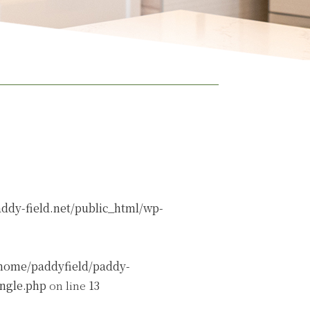
ddy-field.net/public_html/wp-
home/paddyfield/paddy-
ingle.php
on line
13