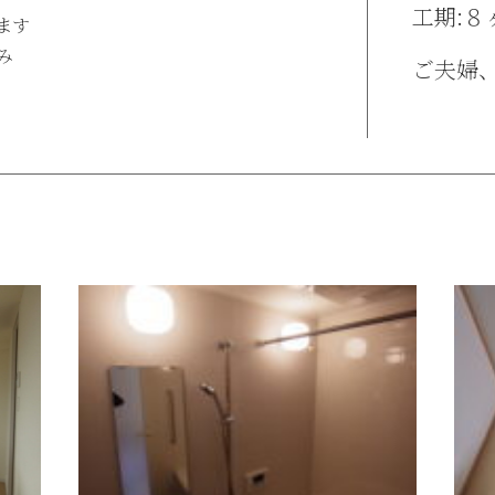
工期:８
ます
み
ご夫婦