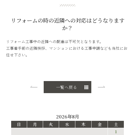
リフォームの時の近隣への対応はどうなります
か？
リフォーム工事中の近隣への配慮は不可欠となります。
工事着手前の近隣挨拶、マンションにおける工事申請なども当社にお
任せ下さい。
一覧へ戻る
2026年8月
日
月
火
水
木
金
土
1