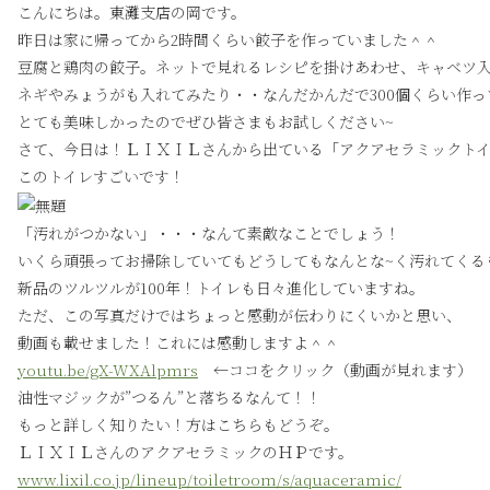
こんにちは。東灘支店の岡です。
昨日は家に帰ってから2時間くらい餃子を作っていました＾＾
豆腐と鶏肉の餃子。ネットで見れるレシピを掛けあわせ、キャベツ
ネギやみょうがも入れてみたり・・なんだかんだで300個くらい作
とても美味しかったのでぜひ皆さまもお試しください~
さて、今日は！ＬＩＸＩＬさんから出ている「アクアセラミックト
このトイレすごいです！
「汚れがつかない」・・・なんて素敵なことでしょう！
いくら頑張ってお掃除していてもどうしてもなんとな~く汚れてくる
新品のツルツルが100年！トイレも日々進化していますね。
ただ、この写真だけではちょっと感動が伝わりにくいかと思い、
動画も載せました！これには感動しますよ＾＾
youtu.be/gX-WXAlpmrs
←ココをクリック（動画が見れます）
油性マジックが”つるん”と落ちるなんて！！
もっと詳しく知りたい！方はこちらもどうぞ。
ＬＩＸＩＬさんのアクアセラミックのＨＰです。
www.lixil.co.jp/lineup/toiletroom/s/aquaceramic/