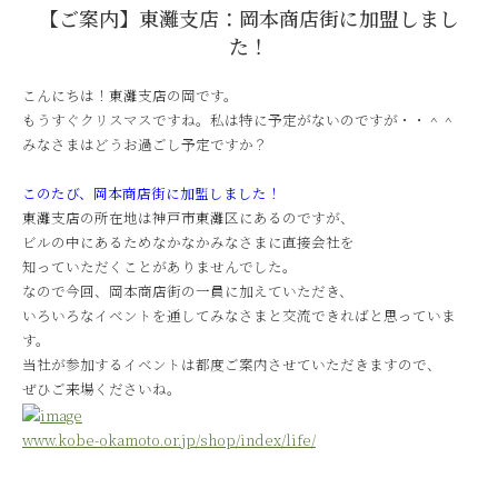
【ご案内】東灘支店：岡本商店街に加盟しまし
た！
こんにちは！東灘支店の岡です。
もうすぐクリスマスですね。私は特に予定がないのですが・・＾＾
みなさまはどうお過ごし予定ですか？
このたび、岡本商店街に加盟しました！
東灘支店の所在地は神戸市東灘区にあるのですが、
ビルの中にあるためなかなかみなさまに直接会社を
知っていただくことがありませんでした。
なので今回、岡本商店街の一員に加えていただき、
いろいろなイベントを通してみなさまと交流できればと思っていま
す。
当社が参加するイベントは都度ご案内させていただきますので、
ぜひご来場くださいね。
www.kobe-okamoto.or.jp/shop/index/life/