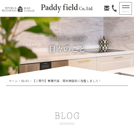
日々のこと
ホーム
>
BLOG
>
【ご案内】東灘支店：岡本商店街に加盟しました！