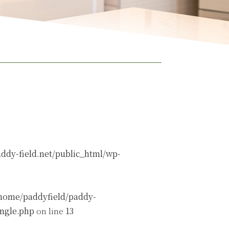
ddy-field.net/public_html/wp-
home/paddyfield/paddy-
ingle.php
on line
13