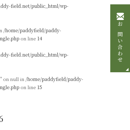
ddy-field.net/public_html/wp-
お問い合わせ
in
/home/paddyfield/paddy-
ingle.php
on line
14
ddy-field.net/public_html/wp-
" on null in
/home/paddyfield/paddy-
ingle.php
on line
15
6