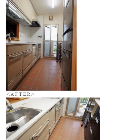
＜ＡＦＴＥＲ＞