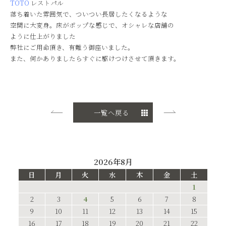
TOTO
レストパル
落ち着いた雰囲気で、ついつい長居したくなるような
空間に大変身。床がポップな感じで、オシャレな店舗の
ように仕上がりました
弊社にご用命頂き、有難う御座いました。
また、何かありましたらすぐに駆けつけさせて頂きます。
一覧へ戻る
2026年8月
日
月
火
水
木
金
土
1
2
3
4
5
6
7
8
9
10
11
12
13
14
15
16
17
18
19
20
21
22