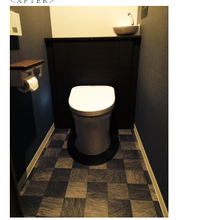
＜ＡＦＴＥＲ＞