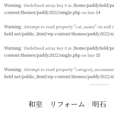
Warning
: Undefined array key 0 in
/home/paddyfield/pa
content/themes/paddy2022/single.php
on line
14
Warning
: Attempt to read property "cat_name" on null 
field.net/public_html/wp-content/themes/paddy2022/s
Warning
: Undefined array key 0 in
/home/paddyfield/pa
content/themes/paddy2022/single.php
on line
15
Warning
: Attempt to read property "category_nicename
field.net/public_html/wp-content/themes/paddy2022/s
和室 リフォーム 明石 