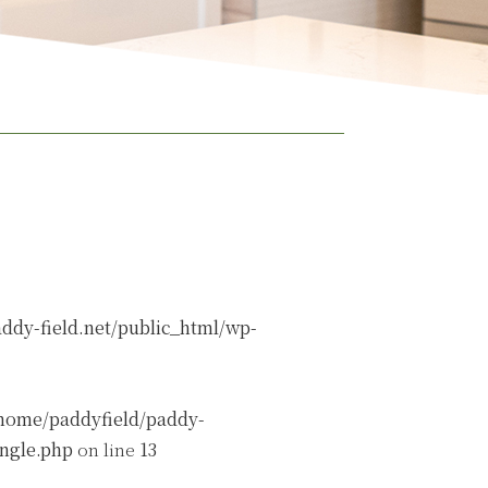
ddy-field.net/public_html/wp-
home/paddyfield/paddy-
ingle.php
on line
13