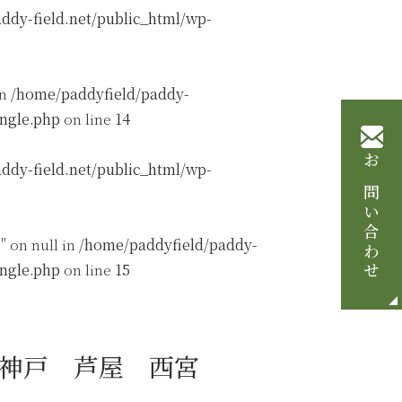
ddy-field.net/public_html/wp-
in
/home/paddyfield/paddy-
ingle.php
on line
14
ddy-field.net/public_html/wp-
お問い合わせ
" on null in
/home/paddyfield/paddy-
ingle.php
on line
15
神戸 芦屋 西宮