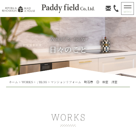
日々のこと
ホーム
>
WORKS
> /
BLOG
>
マンションリフォーム 明石市 ③ 和室 洋室