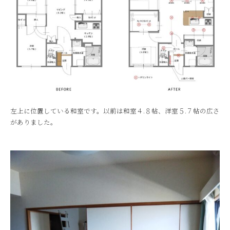
左上に位置している和室です。以前は和室４.８帖、洋室５.７帖の広さ
がありました。