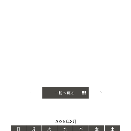
一覧へ戻る
2026年8月
日
月
火
水
木
金
土