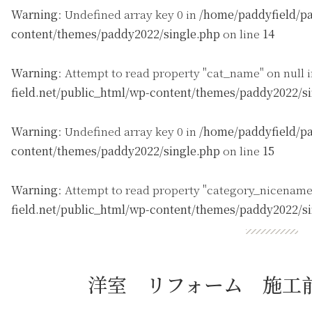
Warning
: Undefined array key 0 in
/home/paddyfield/pa
content/themes/paddy2022/single.php
on line
14
Warning
: Attempt to read property "cat_name" on null 
field.net/public_html/wp-content/themes/paddy2022/s
Warning
: Undefined array key 0 in
/home/paddyfield/pa
content/themes/paddy2022/single.php
on line
15
Warning
: Attempt to read property "category_nicename
field.net/public_html/wp-content/themes/paddy2022/s
洋室 リフォーム 施工