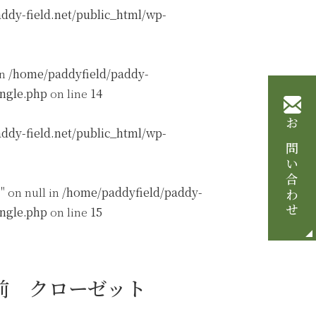
ddy-field.net/public_html/wp-
in
/home/paddyfield/paddy-
ingle.php
on line
14
ddy-field.net/public_html/wp-
お問い合わせ
" on null in
/home/paddyfield/paddy-
ingle.php
on line
15
前 クローゼット