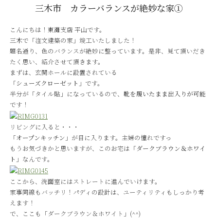
三木市 カラーバランスが絶妙な家①
こんにちは！東灘支店 平山です。
三木で「注文建築の家」竣工いたしました！
題名通り、色のバランスが絶妙に整っています。是非、見て頂いだき
たく思い、紹介させて頂きます。
まずは、玄関ホールに設置されている
「
シューズクローゼット
」です。
半分が「タイル貼」になっているので、
靴を履いたまま出入りが可能
です！
リビングに入ると・・・
「
オープンキッチン
」が目に入ります。主婦の憧れですっ
もうお気づきかと思いますが、このお宅は「
ダークブラウン＆ホワイ
ト
」なんです。
ここから、洗面室にはストレートに進んでいけます。
家事同線もバッチリ！パディの設計は、ユーティリティもしっかり考
えます！
で、ここも「ダークブラウン＆ホワイト」(^^)