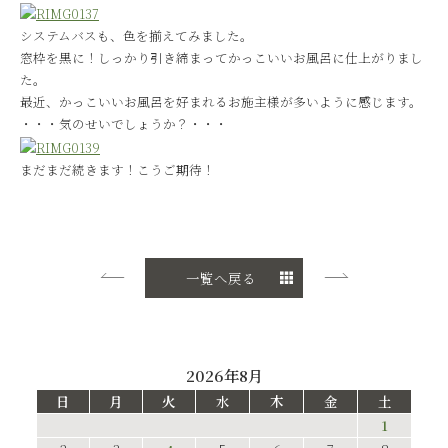
システムバスも、色を揃えてみました。
窓枠を黒に！しっかり引き締まってかっこいいお風呂に仕上がりまし
た。
最近、かっこいいお風呂を好まれるお施主様が多いように感じます。
・・・気のせいでしょうか？・・・
まだまだ続きます！こうご期待！
一覧へ戻る
2026年8月
日
月
火
水
木
金
土
1