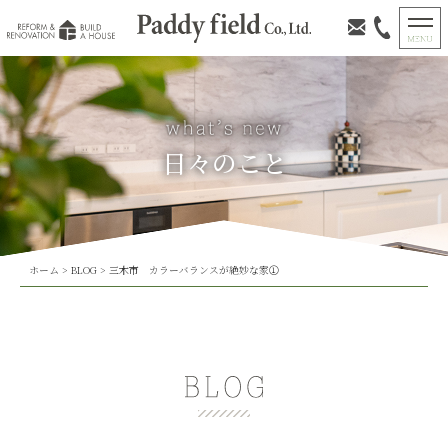
日々のこと
ホーム
>
BLOG
>
三木市 カラーバランスが絶妙な家①