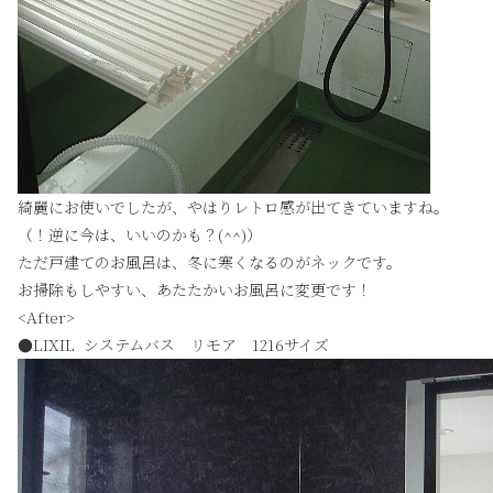
綺麗にお使いでしたが、やはりレトロ感が出てきていますね。
（！逆に今は、いいのかも？(^^)）
ただ戸建てのお風呂は、冬に寒くなるのがネックです。
お掃除もしやすい、あたたかいお風呂に変更です！
<After>
●LIXIL システムバス リモア 1216サイズ