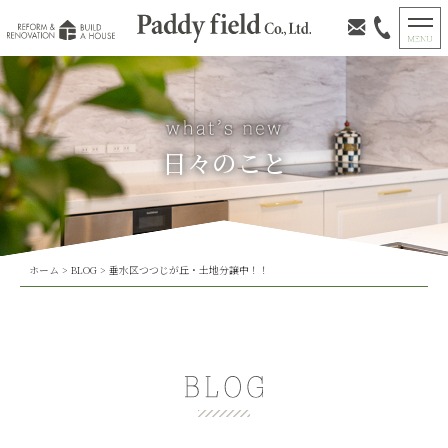
日々のこと
ホーム
>
BLOG
>
垂水区つつじが丘・土地分譲中！！