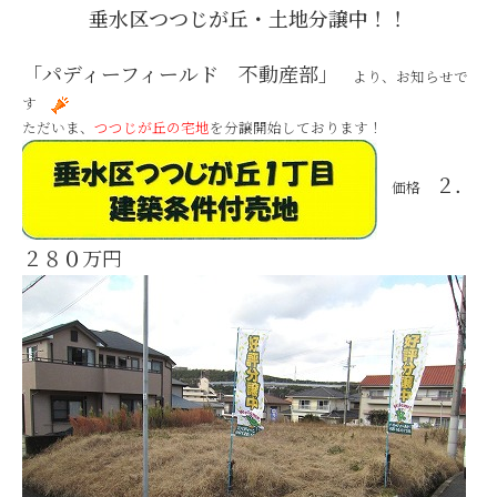
垂水区つつじが丘・土地分譲中！！
「
パディーフィールド 不動産部
」
より、お知らせで
す
ただいま、
つつじが丘の宅地
を分譲開始しております！
２．
価格
２８０万
円