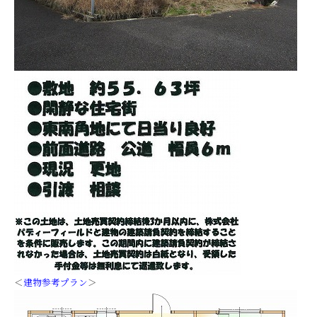
＜
建物参考プラン
＞