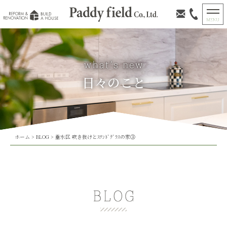
日々のこと
ホーム
>
BLOG
>
垂水区 吹き抜けとｽﾃﾝﾄﾞｸﾞﾗｽの家③