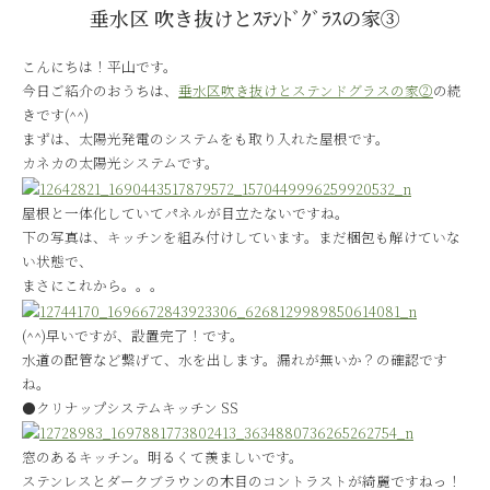
垂水区 吹き抜けとｽﾃﾝﾄﾞｸﾞﾗｽの家③
こんにちは！平山です。
今日ご紹介のおうちは、
垂水区吹き抜けとステンドグラスの家②
の続
きです(^^)
まずは、太陽光発電のシステムをも取り入れた屋根です。
カネカの太陽光システムです。
屋根と一体化していてパネルが目立たないですね。
下の写真は、キッチンを組み付けしています。まだ梱包も解けていな
い状態で、
まさにこれから。。。
(^^)早いですが、設置完了！です。
水道の配管など繋げて、水を出します。漏れが無いか？の確認です
ね。
●クリナップシステムキッチン SS
窓のあるキッチン。明るくて羨ましいです。
ステンレスとダークブラウンの木目のコントラストが綺麗ですねっ！