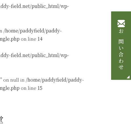
ddy-field.net/public_html/wp-
in
/home/paddyfield/paddy-
お問い合わせ
ingle.php
on line
14
ddy-field.net/public_html/wp-
" on null in
/home/paddyfield/paddy-
ingle.php
on line
15
堂