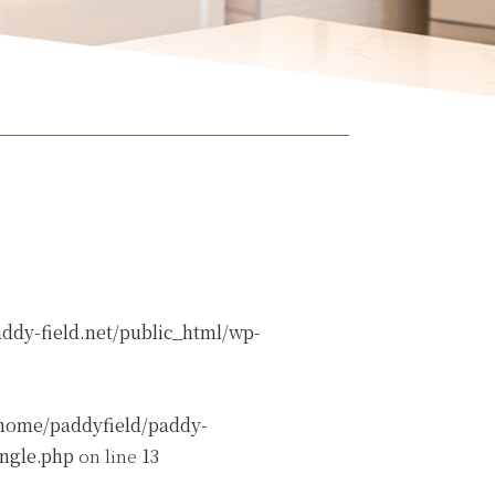
ddy-field.net/public_html/wp-
home/paddyfield/paddy-
ingle.php
on line
13