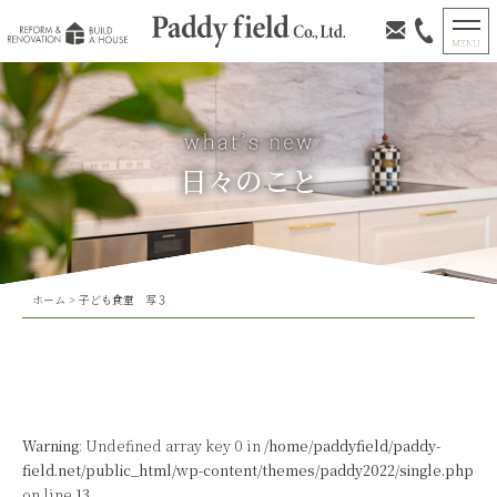
日々のこと
ホーム
>
子ども食堂 写３
Warning
: Undefined array key 0 in
/home/paddyfield/paddy-
field.net/public_html/wp-content/themes/paddy2022/single.php
on line
13