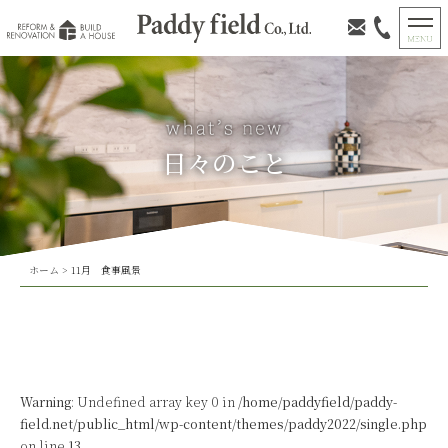
日々のこと
ホーム
>
11月 食事風景
Warning
: Undefined array key 0 in
/home/paddyfield/paddy-
field.net/public_html/wp-content/themes/paddy2022/single.php
on line
13