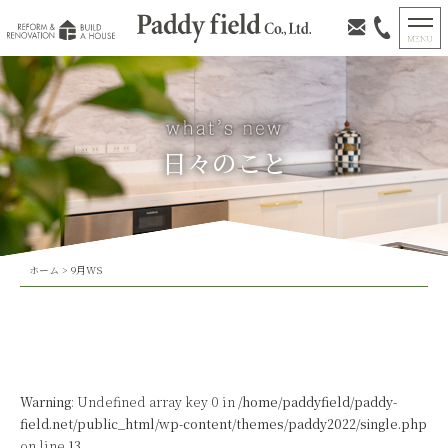
日々のこと
ホーム
>
9月WS
Warning
: Undefined array key 0 in
/home/paddyfield/paddy-
field.net/public_html/wp-content/themes/paddy2022/single.php
on line
13