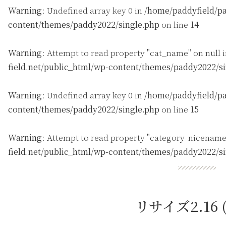
Warning
: Undefined array key 0 in
/home/paddyfield/pa
content/themes/paddy2022/single.php
on line
14
Warning
: Attempt to read property "cat_name" on null 
field.net/public_html/wp-content/themes/paddy2022/s
Warning
: Undefined array key 0 in
/home/paddyfield/pa
content/themes/paddy2022/single.php
on line
15
Warning
: Attempt to read property "category_nicename
field.net/public_html/wp-content/themes/paddy2022/s
リサイズ2.16 (