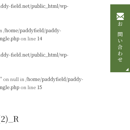
ddy-field.net/public_html/wp-
お問い合わせ
in
/home/paddyfield/paddy-
ingle.php
on line
14
ddy-field.net/public_html/wp-
" on null in
/home/paddyfield/paddy-
ingle.php
on line
15
2)_R