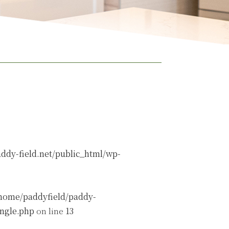
ddy-field.net/public_html/wp-
home/paddyfield/paddy-
ingle.php
on line
13