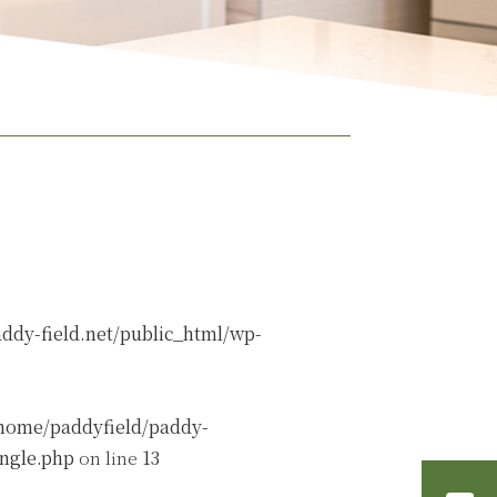
ddy-field.net/public_html/wp-
home/paddyfield/paddy-
ingle.php
on line
13