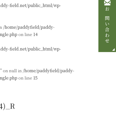
ddy-field.net/public_html/wp-
お問い合わせ
in
/home/paddyfield/paddy-
ingle.php
on line
14
ddy-field.net/public_html/wp-
" on null in
/home/paddyfield/paddy-
ingle.php
on line
15
4)_R