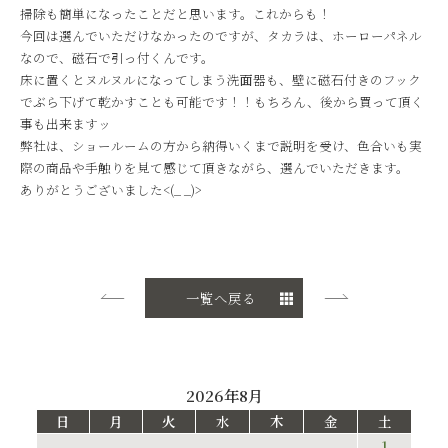
掃除も簡単になったことだと思います。これからも！
今回は選んでいただけなかったのですが、タカラは、ホーローパネル
なので、磁石で引っ付くんです。
床に置くとヌルヌルになってしまう洗面器も、壁に磁石付きのフック
でぶら下げて乾かすことも可能です！！もちろん、後から買って頂く
事も出来ますッ
弊社は、ショールームの方から納得いくまで説明を受け、色合いも実
際の商品や手触りを見て感じて頂きながら、選んでいただきます。
ありがとうございました<(_ _)>
一覧へ戻る
2026年8月
日
月
火
水
木
金
土
1