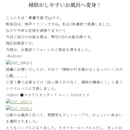
掃除がしやすいお風呂へ変身！
こんにちは！東灘支店 平山です。
明後日は、神戸マラソンですね。私は2年連続で落選しました。
なので今年も応援を頑張ります(^^)
今日ご紹介のお施主様は、弊社OBのお施主様です。
西区M様邸です。
今回は、お風呂リフォームのご用命を頂きました。
<Before>
綺麗にお使いでしたが、やはり「掃除が行き届かなくなっていくのが
心配。。。」
と言う事で出来るだけ「出っ張りが少なく、掃除が簡単に！」と言う
システムバスに交換しました。
<After> ●タカラスタンダード ルーノ 1616サイズ
以前のお風呂と比べて、雰囲気も少しシャープで、かっこいい色合い
を選択されました。
とてもシンプルになりました。タカラホーローパネルだし、きっとお