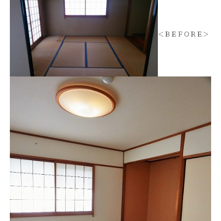
＜ＢＥＦＯＲＥ＞