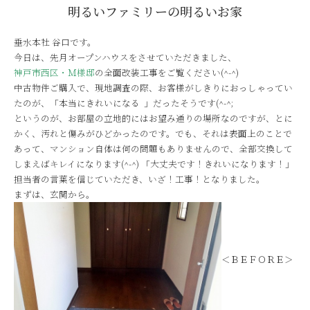
明るいファミリーの明るいお家
垂水本社 谷口です。
今日は、先月オープンハウスをさせていただきました、
神戸市西区・Ｍ様邸
の全面改装工事をご覧ください(^-^)
中古物件ご購入で、現地調査の際、お客様がしきりにおっしゃってい
たのが、「本当にきれいになる
」だったそうです(^-^;
というのが、お部屋の立地的にはお望み通りの場所なのですが、とに
かく、汚れと傷みがひどかったのです。でも、それは表面上のことで
あって、マンション自体は何の問題もありませんので、全部交換して
しまえばキレイになります(^-^) 「大丈夫です！きれいになります！」
担当者の言葉を信じていただき、いざ！工事！となりました。
まずは、玄関から。
＜ＢＥＦＯＲＥ＞