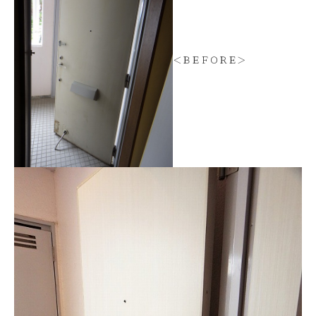
＜ＢＥＦＯＲＥ＞