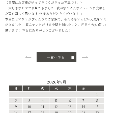
（実際にお客様が送ってきてくださった写真です。）
「大好きなヒマワリ見てきました
我が家がこんなイメージに完成し
た事を嬉しく思います
皆様ありがとうございます
」
本当にヒマワリがぴったりのご家族で、私たちもいっぱい元気をいた
だきました！ 喜んでいただける空間を創れたこと、私共も大変嬉しく
思います！ 本当にありがとうございました！！
一覧へ戻る
2026年8月
日
月
火
水
木
金
土
1
2
3
4
5
6
7
8
9
10
11
12
13
14
15
16
17
18
19
20
21
22