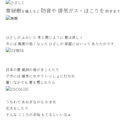
常緑樹
防音や 排気ガス・ほこりを
を植えると
防ぎます
ひさしが ふかいと 木と同じように 夏は涼しく
冬には 高度の低くなった ひざしが 部屋にはいって あたたかです
日本の夏 風鈴の音がきこえたり
夕方には 植木に水やり いっしょに打ち水
暑いなかでも 夏を感じれたら
うちわで あおぎながら かき氷
花火をしたり
そんな こころの余裕 もてるといいなぁ