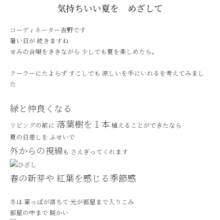
気持ちいい夏を めざして
コーディネーター吉野です
暑い日が 続きますね
せみの合唱をききながら 少しでも夏を楽しめたら。
クーラーにたよらず すこしでも 涼しいを手にいれるを考えてみまし
た
緑と仲良くなる
落葉樹を１本
リビングの前に
植えることができたなら
夏の日差しを ふせいで
外からの視線
も さえぎってくれます
春の新芽や 紅葉を感じる季節感
冬は 葉っぱが落ちて 光が部屋まで入りこみ
部屋の中まで 暖かい