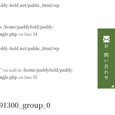
ddy-field.net/public_html/wp-
in
/home/paddyfield/paddy-
ingle.php
on line
14
ddy-field.net/public_html/wp-
お問い合わせ
" on null in
/home/paddyfield/paddy-
ingle.php
on line
15
091300_group_0