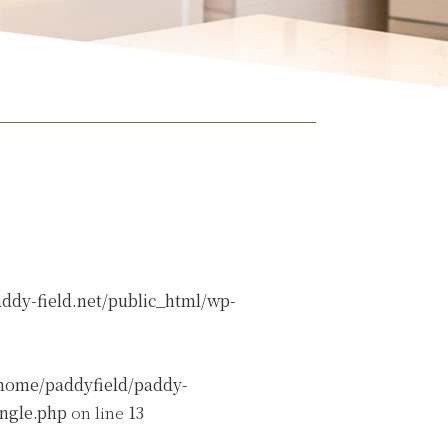
ddy-field.net/public_html/wp-
home/paddyfield/paddy-
ingle.php
on line
13