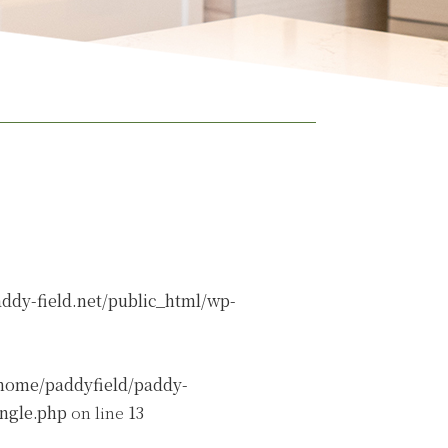
ddy-field.net/public_html/wp-
home/paddyfield/paddy-
ingle.php
on line
13