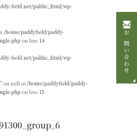
ddy-field.net/public_html/wp-
in
/home/paddyfield/paddy-
お問い合わせ
ingle.php
on line
14
ddy-field.net/public_html/wp-
" on null in
/home/paddyfield/paddy-
ingle.php
on line
15
091300_group_6