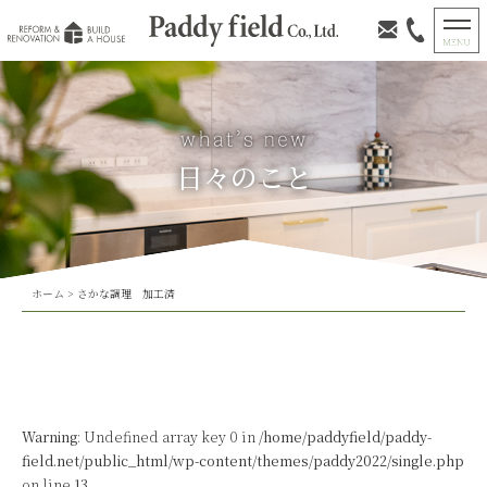
日々のこと
ホーム
>
さかな調理 加工済
Warning
: Undefined array key 0 in
/home/paddyfield/paddy-
field.net/public_html/wp-content/themes/paddy2022/single.php
on line
13