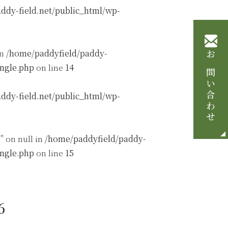
ddy-field.net/public_html/wp-
in
/home/paddyfield/paddy-
お問い合わせ
ingle.php
on line
14
ddy-field.net/public_html/wp-
" on null in
/home/paddyfield/paddy-
ingle.php
on line
15
6