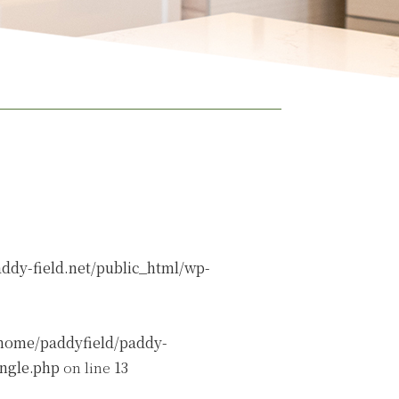
ddy-field.net/public_html/wp-
home/paddyfield/paddy-
ingle.php
on line
13