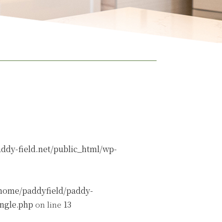
ddy-field.net/public_html/wp-
home/paddyfield/paddy-
ingle.php
on line
13