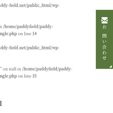
ddy-field.net/public_html/wp-
in
/home/paddyfield/paddy-
お問い合わせ
ingle.php
on line
14
ddy-field.net/public_html/wp-
" on null in
/home/paddyfield/paddy-
ingle.php
on line
15
1